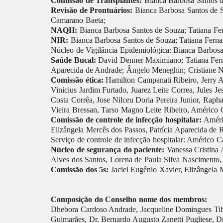
Comissão de Transplantes:
Bianca Barbosa Santos d
Revisão de Prontuários:
Bianca Barbosa Santos de S
Camarano Baeta;
NAQH:
Bianca Barbosa Santos de Souza; Tatiana Fer
NIR:
Bianca Barbosa Santos de Souza; Tatiana Ferna
Núcleo de Vigilância Epidemiológica: Bianca Barbosa
Saúde Bucal:
David Denner Maximiano; Tatiana Ferna
Aparecida de Andrade; Ângelo Meneghin; Cristiane N
Comissão ética:
Hamilton Campanati Ribeiro, Jerry 
Vinicius Jardim Furtado, Juarez Leite Correa, Jules 
Costa Corrêa, Jose Nilceu Doria Pereira Junior, Rap
Vieira Bressan, Tarso Magno Leite Ribeiro, Américo 
Comissão de controle de infecção hospitalar:
Améri
Elizângela Mercês dos Passos, Patrícia Aparecida de 
Serviço de controle de infecção hospitalar: Américo 
Núcleo de segurança do paciente:
Vanessa Cristina 
Alves dos Santos, Lorena de Paula Silva Nascimento
Comissão dos 5s:
Jaciel Eugênio Xavier, Elizângela 
Composição do Conselho nome dos membros:
Dhebora Cardoso Andrade, Jacqueline Domingues Tibúr
Guimarães, Dr. Bernardo Augusto Zanetti Pugliese, 