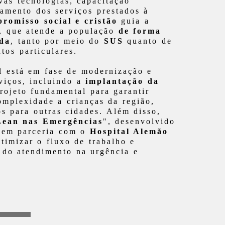
as tecnologias, capacitação
ramento dos serviços prestados à
romisso social e cristão
guia a
o, que atende a população
de forma
ada
, tanto por meio do
SUS
quanto de
tos particulares.
l está em fase de modernização e
viços, incluindo a
implantação da
rojeto fundamental para garantir
omplexidade a crianças da região,
s para outras cidades. Além disso,
Lean nas Emergências
", desenvolvido
 em parceria com o
Hospital Alemão
otimizar o fluxo de trabalho e
 do atendimento na urgência e