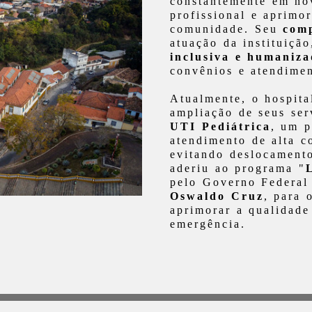
constantemente em nov
profissional e aprimo
comunidade. Seu
comp
atuação da instituiçã
inclusiva e humaniz
convênios e atendimen
Atualmente, o hospita
ampliação de seus ser
UTI Pediátrica
, um p
atendimento de alta c
evitando deslocamento
aderiu ao programa "
pelo Governo Federal
Oswaldo Cruz
, para 
aprimorar a qualidade
emergência.