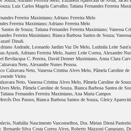
e Souza; Adriano Ferreira Melo; Elizabeth Aparecida de Avila; Jaciel
ouza; Luiz Carlos Magela Carvalho; Tatiana Fernandes Ferreira Maxi
nandes Ferreira Maximiano; Adriano Ferreira Melo
ndes Ferreira Maximiano; Adriano Ferreira Melo
 Santos de Souza; Tatiana Fernandes Ferreira Maximiano; Vanessa Cr
ndes Ferreira Maximiano; Bianca Barbosa Santos de Souza; Vanessa 
azaré Dinali.
Adriano Andrade, Leonardo Jardim Vaz De Melo, Ludmila Leite Sant'a
Jesus Ayuob, Adriano Ferreira Melo, Juarez Leite Correa, Alexandre Nu
hael Bevilacqua C. Pereira, David Denner Maximiano, Anna Clara Car
Calzavara Neto, Alexandre Nunes Pessoa.
co Calzavara Neto, Vanessa Cristina Alves Melo, Pâmela Caroline de S
Resende Vieira
Calzavara Neto, Vanessa Cristina Alves Melo, Pâmela Caroline de Souz
Alves Melo, Pâmela Caroline de Souza, Bianca Barbosa Santos de So
, Tatiana Fernandes Ferreira Maximiano, Ana Maria Campos
Mercês Dos Passos, Bianca Barbosa Santos de Souza, Gleicy Aparecid
cio, Nathália Nascimento Vasconselhos, Dra. Mirian Diená Pastorini 
Dr. Bernardo Silva Costa Correa Alves, Roberto Mazzoni Camarano, D