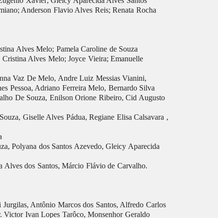
 Eugenio Xavier; Gleicy Aparecida Alves Santos
miano; Anderson Flavio Alves Reis; Renata Rocha
istina Alves Melo; Pamela Caroline de Souza
Cristina Alves Melo; Joyce Vieira; Emanuelle
nna Vaz De Melo, Andre Luiz Messias Vianini,
nes Pessoa, Adriano Ferreira Melo, Bernardo Silva
valho De Souza, Enilson Orione Ribeiro, Cid Augusto
ouza, Giselle Alves Pádua, Regiane Elisa Calsavara ,
a
uza, Polyana dos Santos Azevedo, Gleicy Aparecida
a Alves dos Santos, Márcio Flávio de Carvalho.
Jurgilas, Antônio Marcos dos Santos, Alfredo Carlos
r. Victor Ivan Lopes Tarôco, Monsenhor Geraldo